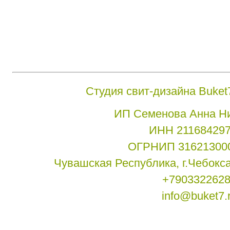
Студия свит-дизайна Buket7
ИП Семенова Анна Ни
ИНН 21168429
ОГРНИП 31621300
Чувашская Республика, г.Чебоксар
+790332262
info@buket7.