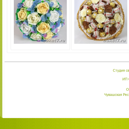
Корабль мечты
Плюшевый
Студия св
ИП 
О
Чувашская Респ