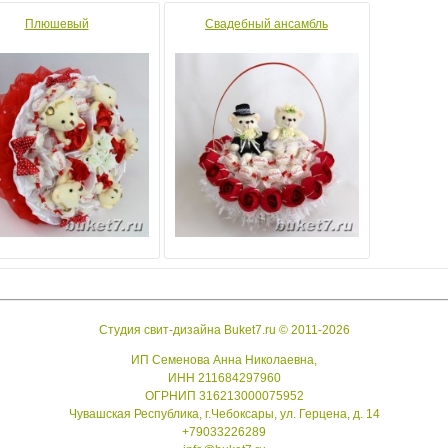
Плюшевый
Свадебный ансамбль
Восторг
Годовщина свадьбы
Студия свит-дизайна Buket7.ru © 2011-2026
ИП Семенова Анна Николаевна,
ИНН 211684297960
ОГРНИП 316213000075952
Чувашская Республика, г.Чебоксары, ул. Герцена, д. 14
+79033226289