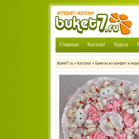
Главная
Каталог
Курсы
Buket7.ru
»
Каталог
»
Букеты из конфет и игр