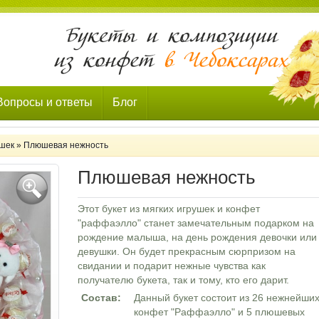
Вопросы и ответы
Блог
ушек
»
Плюшевая нежность
Плюшевая нежность
Этот букет из мягких игрушек и конфет
"раффаэлло" станет замечательным подарком на
рождение малыша, на день рождения девочки или
девушки. Он будет прекрасным сюрпризом на
свидании и подарит нежные чувства как
получателю букета, так и тому, кто его дарит.
Состав:
Данный букет состоит из 26 нежнейши
конфет "Раффаэлло" и 5 плюшевых