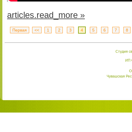
articles.read_more »
Первая
<<
1
2
3
4
5
6
7
8
Студия св
ИП 
О
Чувашская Респ